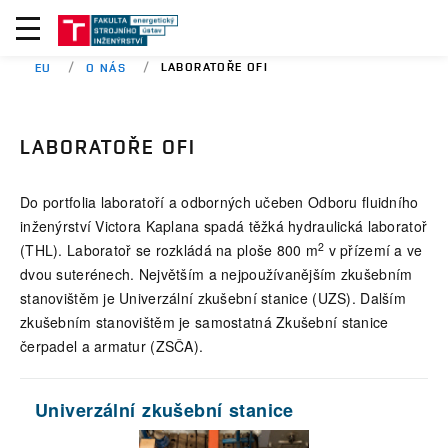
LABORATOŘE OFI
EU
O NÁS
LABORATOŘE OFI
Do portfolia laboratoří a odborných učeben Odboru fluidního
inženýrství Victora Kaplana spadá těžká hydraulická laboratoř
2
(THL). Laboratoř se rozkládá na ploše 800 m
v přízemí a ve
dvou suterénech. Největším a nejpoužívanějším zkušebním
stanovištěm je Univerzální zkušební stanice (UZS). Dalším
zkušebním stanovištěm je samostatná Zkušební stanice
čerpadel a armatur (ZSČA).
Univerzální zkušební stanice