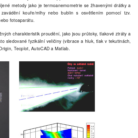
yvíjené metody jako je termoanemometrie se žhavenými drátky a
a zavádění kouře/mlhy nebo bublin s osvětlením pomocí tzv.
ebo fotoaparátu.
ých charakteristik proudění, jako jsou průtoky, tlakové ztráty a
to sledované fyzikální veličiny (vibrace a hluk, tlak v tekutinách,
 Origin, Tecplot, AutoCAD a Matlab.