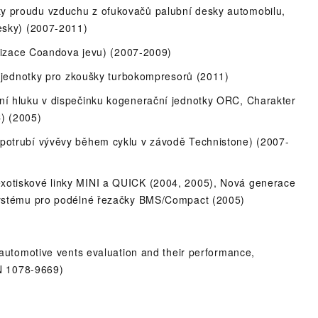
y proudu vzduchu z ofukovačů palubní desky automobilu,
desky) (2007-2011)
ualizace Coandova jevu) (2007-2009)
ní jednotky pro zkoušky turbokompresorů (2011)
ení hluku v dispečinku kogenerační jednotky ORC, Charakter
) (2005)
 potrubí vývěvy během cyklu v závodě Technistone) (2007-
xotiskové linky MINI a QUICK (2004, 2005), Nová generace
 systému pro podélné řezačky BMS/Compact (2005)
C automotive vents evaluation and their performance,
N 1078-9669)