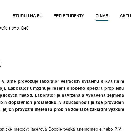
STUDUJ NA EÚ
PRO STUDENTY
O NÁS
AKTU
ACÍCH SYSTÉMŮ
Ů
v Brně provozuje laboratoř větracích systémů s kvalitním
roji. Laboratoř umožňuje řešení širokého spektra problémů
ptických metod. Laboratoř je navržena a vybavena zejména
kabin dopravních prostředků. V současnosti je zde prováděn
, jejich provozní měření a probíhá zde také základní výzkum
nostické metody: laserová Dopplerovská anemometrie nebo PIV -