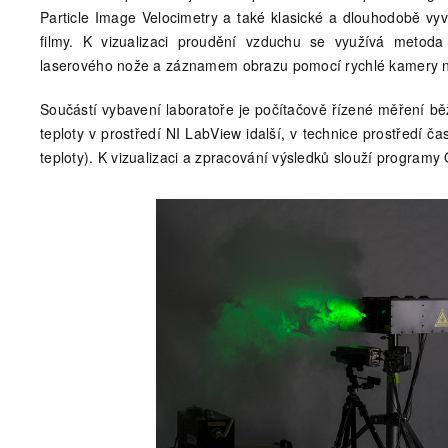
Particle Image Velocimetry a také klasické a dlouhodobě v
filmy. K vizualizaci proudění vzduchu se využívá metod
laserového nože a záznamem obrazu pomocí rychlé kamery n
Součástí vybavení laboratoře je počítačově řízené měření běžn
teploty v prostředí NI LabView idalší, v technice prostředí čas
teploty). K vizualizaci a zpracování výsledků slouží programy