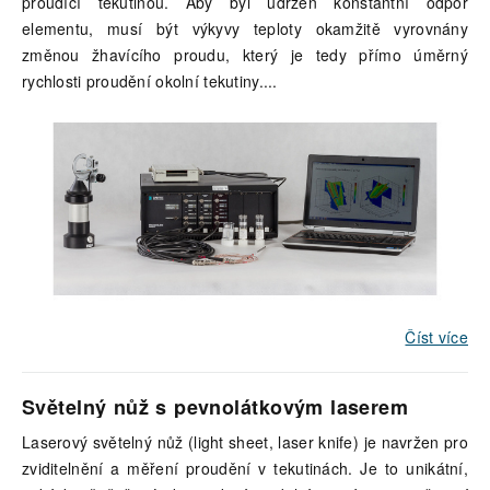
proudící tekutinou. Aby byl udržen konstantní odpor
elementu, musí být výkyvy teploty okamžitě vyrovnány
změnou žhavícího proudu, který je tedy přímo úměrný
rychlosti proudění okolní tekutiny.
...
Číst více
Světelný nůž s pevnolátkovým laserem
Laserový světelný nůž (light sheet, laser knife) je navržen pro
zviditelnění a měření proudění v tekutinách. Je to unikátní,