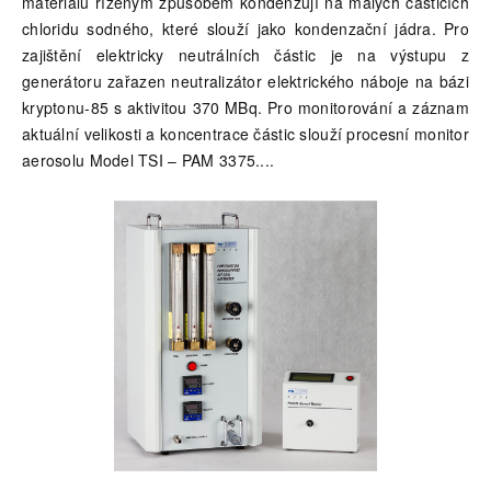
materiálu řízeným způsobem kondenzují na malých částicích
chloridu sodného, které slouží jako kondenzační jádra. Pro
zajištění elektricky neutrálních částic je na výstupu z
generátoru zařazen neutralizátor elektrického náboje na bázi
kryptonu-85 s aktivitou 370 MBq. Pro monitorování a záznam
aktuální velikosti a koncentrace částic slouží procesní monitor
aerosolu Model TSI – PAM 3375.
...