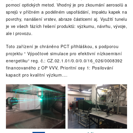
pomocí optických metod. Vhodný je pro zkoumání aerosolů a
sprejů v příčném a podélném uspořádání, impaktu kapek na
povrchy, nanášení vrstev, abraze částicemi aj. Využití tunelu
je ve všech fázích řešení produktů: výzkumu, návrhu, vývoje,
ale i provozu.
Toto zařízení je chráněno PCT přihláškou, s podporou
projektu “ Výpočtové simulace pro efektivní nízkoemisní
energetiku“ reg. č.: CZ.02.1.01/0.0/0.0/16_026/0008392
financovaného z OP VVV, Prioritní osy 1: Posilování
kapacit pro kvalitní výzkum.
...