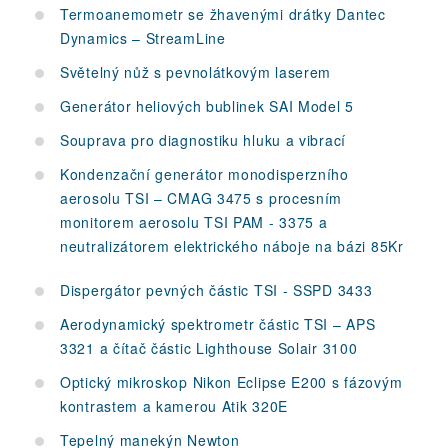
Termoanemometr se žhavenými drátky Dantec
Dynamics – StreamLine
Světelný nůž s pevnolátkovým laserem
Generátor heliových bublinek SAI Model 5
Souprava pro diagnostiku hluku a vibrací
Kondenzační generátor monodisperzního
aerosolu TSI – CMAG 3475 s procesním
monitorem aerosolu TSI PAM - 3375 a
neutralizátorem elektrického náboje na bázi 85Kr
Dispergátor pevných částic TSI - SSPD 3433
Aerodynamický spektrometr částic TSI – APS
3321 a čítač částic Lighthouse Solair 3100
Optický mikroskop Nikon Eclipse E200 s fázovým
kontrastem a kamerou Atik 320E
Tepelný manekýn Newton