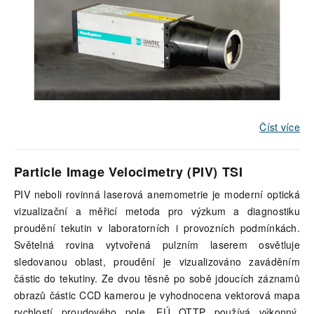
Číst více
Particle Image Velocimetry (PIV) TSI
PIV neboli rovinná laserová anemometrie je moderní optická
vizualizační a měřicí metoda pro výzkum a diagnostiku
proudění tekutin v laboratorních i provozních podmínkách.
Světelná rovina vytvořená pulzním laserem osvětluje
sledovanou oblast, proudění je vizualizováno zaváděním
částic do tekutiny. Ze dvou těsně po sobě jdoucích záznamů
obrazů částic CCD kamerou je vyhodnocena vektorová mapa
rychlostí proudového pole. EÚ OTTP používá výkonný,