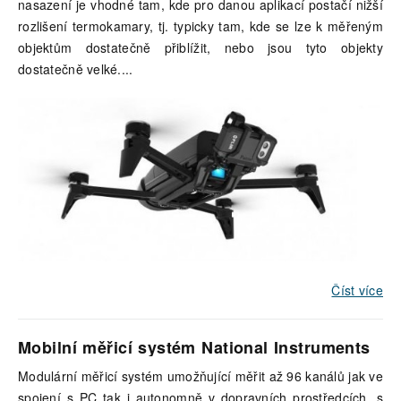
nasazení je vhodné tam, kde pro danou aplikací postačí nižší
rozlišení termokamary, tj. typicky tam, kde se lze k měřeným
objektům dostatečně přiblížit, nebo jsou tyto objekty
dostatečně velké.
...
Číst více
Mobilní měřicí systém National Instruments
Modulární měřicí systém umožňující měřit až 96 kanálů jak ve
spojení s PC tak i autonomně v dopravních prostředcích, s