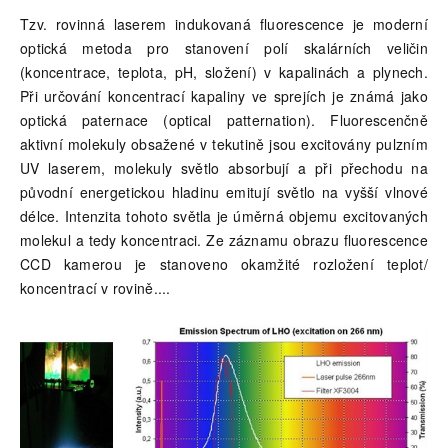
Tzv. rovinná laserem indukovaná fluorescence je moderní
optická metoda pro stanovení polí skalárních veličin
(koncentrace, teplota, pH, složení) v kapalinách a plynech.
Při určování koncentrací kapaliny ve sprejích je známá jako
optická paternace (optical patternation). Fluorescenčně
aktivní molekuly obsažené v tekutině jsou excitovány pulzním
UV laserem, molekuly světlo absorbují a při přechodu na
původní energetickou hladinu emitují světlo na vyšší vlnové
délce. Intenzita tohoto světla je úměrná objemu excitovaných
molekul a tedy koncentraci. Ze záznamu obrazu fluorescence
CCD kamerou je stanoveno okamžité rozložení teplot/
koncentrací v rovině.
...