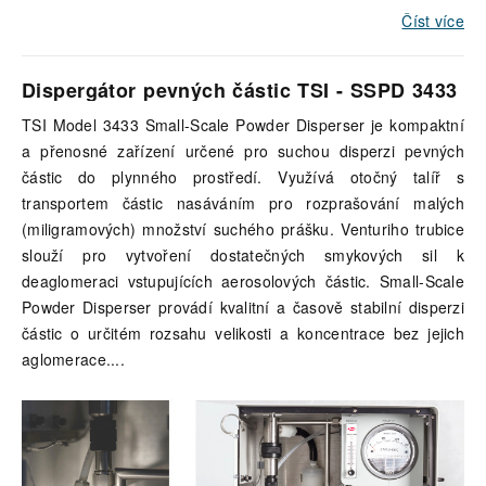
Číst více
Dispergátor pevných částic TSI - SSPD 3433
TSI Model 3433 Small-Scale Powder Disperser je kompaktní
a přenosné zařízení určené pro suchou disperzi pevných
částic do plynného prostředí. Využívá otočný talíř s
transportem částic nasáváním pro rozprašování malých
(miligramových) množství suchého prášku. Venturiho trubice
slouží pro vytvoření dostatečných smykových sil k
deaglomeraci vstupujících aerosolových částic. Small-Scale
Powder Disperser provádí kvalitní a časově stabilní disperzi
částic o určitém rozsahu velikosti a koncentrace bez jejich
aglomerace.
...