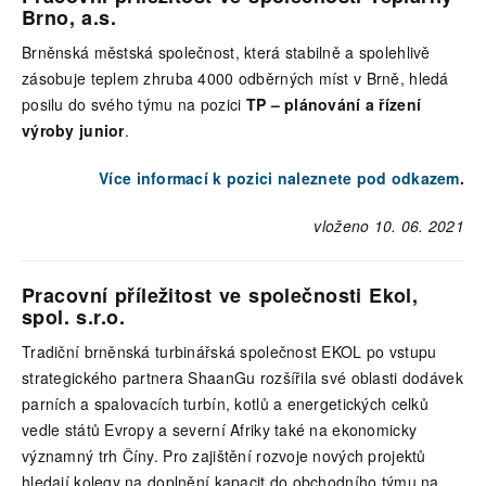
Brno, a.s.
Brněnská městská společnost, která stabilně a spolehlivě
zásobuje teplem zhruba 4000 odběrných míst v Brně, hledá
posilu do svého týmu na pozici
TP – plánování a řízení
výroby junior
.
Více informací k pozici naleznete pod odkazem
.
vloženo 10. 06. 2021
Pracovní příležitost ve společnosti Ekol,
spol. s.r.o.
Tradiční brněnská turbinářská společnost EKOL po vstupu
strategického partnera ShaanGu rozšířila své oblasti dodávek
parních a spalovacích turbín, kotlů a energetických celků
vedle států Evropy a severní Afriky také na ekonomicky
významný trh Číny. Pro zajištění rozvoje nových projektů
hledají kolegy na doplnění kapacit do obchodního týmu na