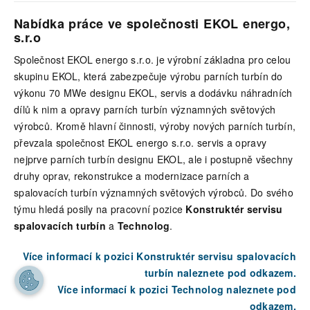
Nabídka práce ve společnosti EKOL energo,
s.r.o
Společnost EKOL energo s.r.o. je výrobní základna pro celou
skupinu EKOL, která zabezpečuje výrobu parních turbín do
výkonu 70 MWe designu EKOL, servis a dodávku náhradních
dílů k nim a opravy parních turbín významných světových
výrobců. Kromě hlavní činnosti, výroby nových parních turbín,
převzala společnost EKOL energo s.r.o. servis a opravy
nejprve parních turbín designu EKOL, ale i postupně všechny
druhy oprav, rekonstrukce a modernizace parních a
spalovacích turbín významných světových výrobců. Do svého
týmu hledá posily na pracovní pozice
Konstruktér servisu
spalovacích turbín
a
Technolog
.
Více informací k pozici Konstruktér servisu spalovacích
turbín naleznete pod odkazem.
Více informací k pozici Technolog naleznete pod
odkazem.