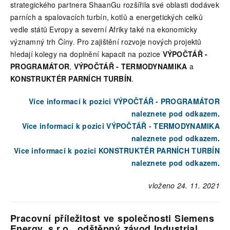
strategického partnera ShaanGu rozšířila své oblasti dodávek
parních a spalovacích turbín, kotlů a energetických celků
vedle států Evropy a severní Afriky také na ekonomicky
významný trh Číny. Pro zajištění rozvoje nových projektů
hledají kolegy na doplnění kapacit na pozice
VÝPOČTÁŘ -
PROGRAMÁTOR
,
VÝPOČTÁŘ - TERMODYNAMIKA
a
KONSTRUKTÉR PARNÍCH TURBÍN
.
Více informací k pozici VÝPOČTÁŘ - PROGRAMÁTOR
naleznete pod odkazem
.
Více informací k pozici VÝPOČTÁŘ - TERMODYNAMIKA
naleznete pod odkazem
.
Více informací k pozici KONSTRUKTÉR PARNÍCH TURBÍN
naleznete pod odkazem
.
vloženo 24. 11. 2021
Pracovní příležitost ve společnosti Siemens
Energy, s.r.o., odštěpný závod Industrial