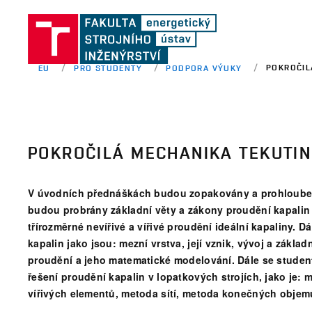
POKROČIL
EU
PRO STUDENTY
PODPORA VÝUKY
POKROČILÁ MECHANIKA TEKUTIN
V úvodních přednáškách budou zopakovány a prohlouben
budou probrány základní věty a zákony proudění kapalin
třírozměrné nevířivé a vířivé proudění ideální kapaliny.
kapalin jako jsou: mezní vrstva, její vznik, vývoj a zákla
proudění a jeho matematické modelování. Dále se student
řešení proudění kapalin v lopatkových strojích, jako je: 
vířivých elementů, metoda sítí, metoda konečných objem