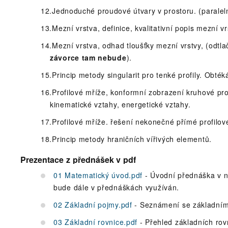
Jednoduché proudové útvary v prostoru. (paraleln
Mezní vrstva, definice, kvalitativní popis mezní v
Mezní vrstva, odhad tloušťky mezní vrstvy, (odtla
závorce tam nebude
).
Princip metody singularit pro tenké profily. Obté
Profilové mříže, konformní zobrazení kruhové pro
kinematické vztahy, energetické vztahy.
Profilové mříže. řešení nekonečné přímé profilov
Princip metody hraničních vířivých elementů.
Prezentace z přednášek v pdf
01 Matematický úvod.pdf
- Úvodní přednáška v n
bude dále v přednáškách využíván.
02 Základní pojmy.pdf
- Seznámení se základními
03 Základní rovnice.pdf
- Přehled základních rovn