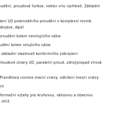
udění, proudová funkce, vektor víru rychlosti. Základní
šení 2D potenciálního proudění v komplexní rovině.
dvojice, dipól
proudění kolem nerotujícího válce
udění kolem rotujícího válce
 základní vlastnosti konformního zobrazení
oudové útvary 3D, paralelní proud, zdroj/propad vírová
, Prandtlova rovnice mezní vrstvy, odtržení mezní vrstvy
rit
formační vztahy pro kruhovou, válcovou a obecnou
 mříž.