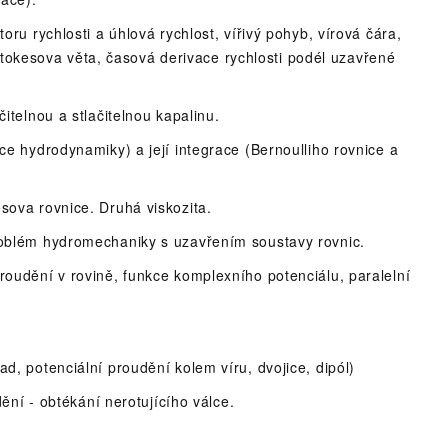
oru rychlosti a úhlová rychlost, vířivý pohyb, vírová čára,
, Stokesova věta, časová derivace rychlosti podél uzavřené
itelnou a stlačitelnou kapalinu.
ce hydrodynamiky) a její integrace (Bernoulliho rovnice a
sova rovnice. Druhá viskozita.
roblém hydromechaniky s uzavřením soustavy rovnic.
roudění v rovině, funkce komplexního potenciálu, paralelní
d, potenciální proudění kolem víru, dvojice, dipól)
ění - obtékání nerotujícího válce.