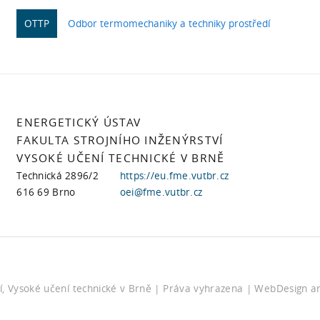
OTTP
Odbor termomechaniky a techniky prostředí
ENERGETICKÝ ÚSTAV
FAKULTA STROJNÍHO INŽENÝRSTVÍ
VYSOKÉ UČENÍ TECHNICKÉ V BRNĚ
Technická 2896/2
https://eu.fme.vutbr.cz
616 69 Brno
oei@fme.vutbr.cz
ví, Vysoké učení technické v Brně
| Práva vyhrazena |
WebDesign a