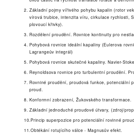
Základní pojmy vířivého pohybu kapalin (rotor vekt
vírová trubice, intenzita víru, cirkulace rychlosti
plovoucí křivky).
Rozdělení proudění. Rovnice kontinuity pro nestlač
Pohybová rovnice ideální kapaliny (Eulerova rovni
Lagrangeův integrál)
Pohybová rovnice skutečné kapaliny. Navier-Stoke
Reynoldsova rovnice pro turbulentní proudění. P
Rovniné proudění, proudová funkce, potenciální p
proud.
Konformní zobrazení, Žukovského transformace.
Základní jednoduché proudové útvary, (zdroj/propa
Princip superpozice pro potenciální rovinné proud
Obtékání rotujícího válce - Magnusův efekt.