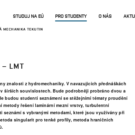
STUDUJ NA EÚ
PRO STUDENTY
O NÁS
AKTU
Á MECHANIKA TEKUTIN
 – LMT
y znalosti z hydromechaniky. V navazujících přednáškách
 v širších souvislostech. Bude podrobněji probráno dvou a
 Dále budou studenti seznámeni se stěžejními tématy proudění
dní metody řešení laminární mezní vrstvy, turbulentní
i seznámí s vybranými metodami, které jsou využívány při
metoda singularit pro tenké profily, metoda hraničních
ů.