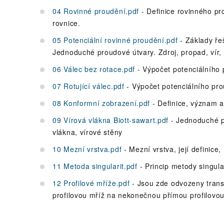
04 Rovinné proudění.pdf
- Definice rovinného pro
rovnice.
05 Potenciální rovinné proudění.pdf
- Základy ře
Jednoduché proudové útvary. Zdroj, propad, vír, 
06 Válec bez rotace.pdf
- Výpočet potenciálního 
07 Rotující válec.pdf
- Výpočet potenciálního pro
08 Konformní zobrazení.pdf
- Definice, význam a
09 Vírová vlákna Biott-sawart.pdf
- Jednoduché př
vlákna, vírové stěny
10 Mezní vrstva.pdf
- Mezní vrstva, její definice
11 Metoda singularit.pdf
- Princip metody singula
12 Profilové mříže.pdf
- Jsou zde odvozeny trans
profilovou mříž na nekonečnou přímou profilovou