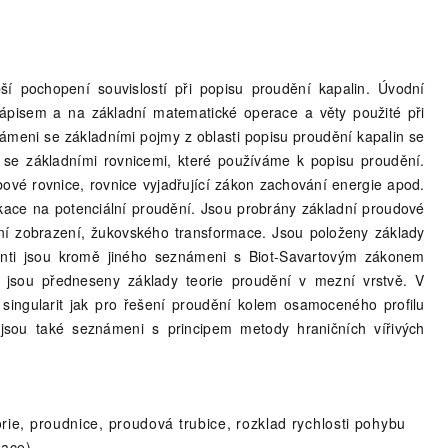
í pochopení souvislostí při popisu proudění kapalin. Úvodní
pisem a na základní matematické operace a věty použité při
ámeni se základními pojmy z oblasti popisu proudění kapalin se
se základními rovnicemi, které používáme k popisu proudění.
ové rovnice, rovnice vyjadřující zákon zachování energie apod.
kace na potenciální proudění. Jsou probrány základní proudové
mní zobrazení, žukovského transformace. Jsou položeny základy
denti jsou kromě jiného seznámeni s Biot-Savartovým zákonem
 jsou předneseny základy teorie proudění v mezní vrstvě. V
ingularit jak pro řešení proudění kolem osamoceného profilu
ti jsou také seznámeni s principem metody hraničních vířivých
rie, proudnice, proudová trubice, rozklad rychlosti pohybu
mace).