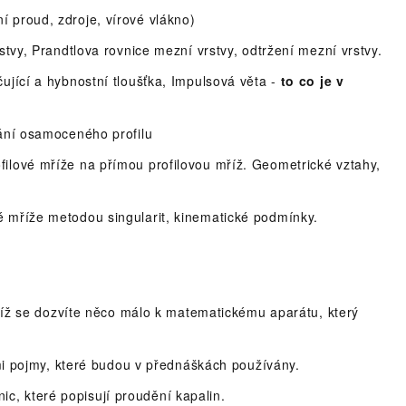
í proud, zdroje, vírové vlákno)
rstvy, Prandtlova rovnice mezní vrstvy, odtržení mezní vrstvy.
čující a hybnostní tloušťka, Impulsová věta -
to co je v
kání osamoceného profilu
filové mříže na přímou profilovou mříž. Geometrické vztahy,
é mříže metodou singularit, kinematické podmínky.
íž se dozvíte něco málo k matematickému aparátu, který
 pojmy, které budou v přednáškách používány.
ic, které popisují proudění kapalin.