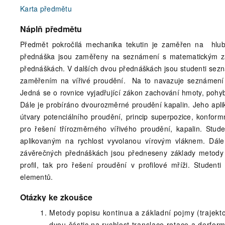
Karta předmětu
Náplň předmětu
Předmět pokročilá mechanika tekutin je zaměřen na hlubš
přednáška jsou zaměřeny na seznámení s matematickým zá
přednáškách. V dalších dvou přednáškách jsou studenti sezn
zaměřením na vířivé proudění. Na to navazuje seznámení 
Jedná se o rovnice vyjadřující zákon zachování hmoty, pohyb
Dále je probíráno dvourozměrné proudění kapalin. Jeho apli
útvary potenciálního proudění, princip superpozice, konfor
pro řešení třírozměrného vířivého proudění, kapalin. Stu
aplikovaným na rychlost vyvolanou vírovým vláknem. Dále
závěrečných přednáškách jsou předneseny základy metody s
profil, tak pro řešení proudění v profilové mříži. Studen
elementů.
Otázky ke zkoušce
Metody popisu kontinua a základní pojmy (trajekto
dvou částic na rychlost translace rotace a derfor