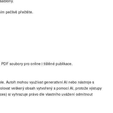
šablony.
m pečlivě přečtěte.
PDF soubory pro online i tištěné publikace.
le. Autoři mohou využívat generativní AI nebo nástroje s
olovat veškerý obsah vytvořený s pomocí AI, protože výstupy
es) si vyhrazuje právo dle vlastního uvážení odmítnout