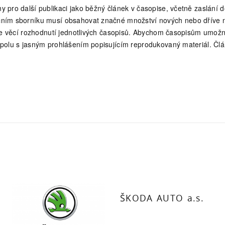
y pro další publikaci jako běžný článek v časopise, včetně zaslán
čním sborníku musí obsahovat značné množství nových nebo dříve ne
, je věcí rozhodnutí jednotlivých časopisů. Abychom časopisům umo
spolu s jasným prohlášením popisujícím reprodukovaný materiál. Č
ŠKODA AUTO a.s.