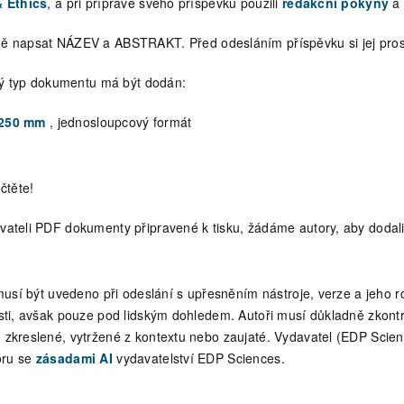
& Ethics
, a při přípravě svého příspěvku použili
redakční pokyny
a 
ně napsat NÁZEV a ABSTRAKT. Před odesláním příspěvku si jej prosí
aký typ dokumentu má být dodán:
 250 mm
, jednosloupcový formát
čtěte!
ateli PDF dokumenty připravené k tisku, žádáme autory, aby dodali 
usí být uvedeno při odeslání s upřesněním nástroje, verze a jeho ro
sti, avšak pouze pod lidským dohledem. Autoři musí důkladně zkontr
zkreslené, vytržené z kontextu nebo zaujaté. Vydavatel (EDP Scienc
poru se
zásadami AI
vydavatelství EDP Sciences.