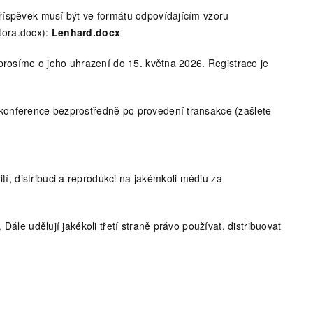
říspěvek musí být ve formátu odpovídajícím vzoru
tora.docx):
Lenhard.docx
 prosíme o jeho uhrazení do 15. května 2026. Registrace je
 konference bezprostředně po provedení transakce (zašlete
í, distribuci a reprodukci na jakémkoli médiu za
ále udělují jakékoli třetí straně právo používat, distribuovat