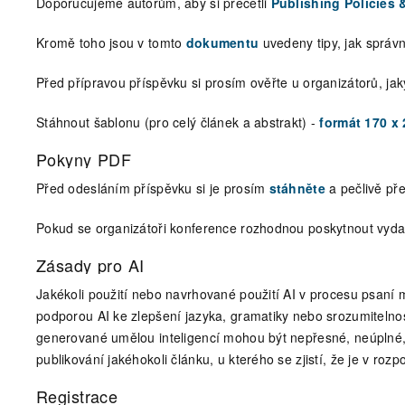
Doporučujeme autorům, aby si přečetli
Publishing Policies 
Kromě toho jsou v tomto
dokumentu
uvedeny tipy, jak správ
Před přípravou příspěvku si prosím ověřte u organizátorů, j
Stáhnout šablonu (pro celý článek a abstrakt) -
formát 170 x
Pokyny PDF
Před odesláním příspěvku si je prosím
stáhněte
a pečlivě pře
Pokud se organizátoři konference rozhodnou poskytnout vydav
Zásady pro AI
Jakékoli použití nebo navrhované použití AI v procesu psaní m
podporou AI ke zlepšení jazyka, gramatiky nebo srozumitelno
generované umělou inteligencí mohou být nepřesné, neúplné, 
publikování jakéhokoli článku, u kterého se zjistí, že je v roz
Registrace