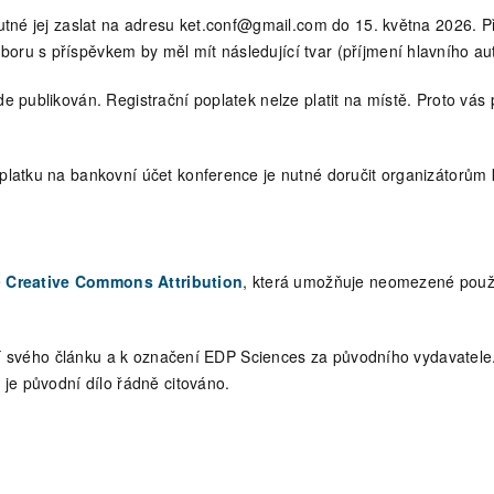
utné jej zaslat na adresu ket.conf@gmail.com do 15. května 2026. P
ru s příspěvkem by měl mít následující tvar (příjmení hlavního au
 publikován. Registrační poplatek nelze platit na místě. Proto vás
latku na bankovní účet konference je nutné doručit organizátorům
e
Creative Commons Attribution
, která umožňuje neomezené použit
ní svého článku a k označení EDP Sciences za původního vydavatele. D
je původní dílo řádně citováno.