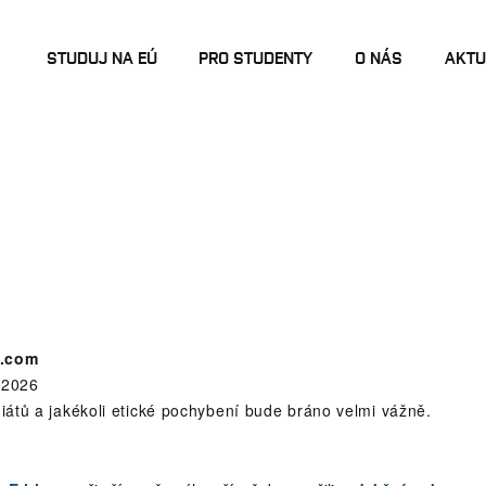
STUDUJ NA EÚ
PRO STUDENTY
O NÁS
AKTU
l.com
 2026
átů a jakékoli etické pochybení bude bráno velmi vážně.